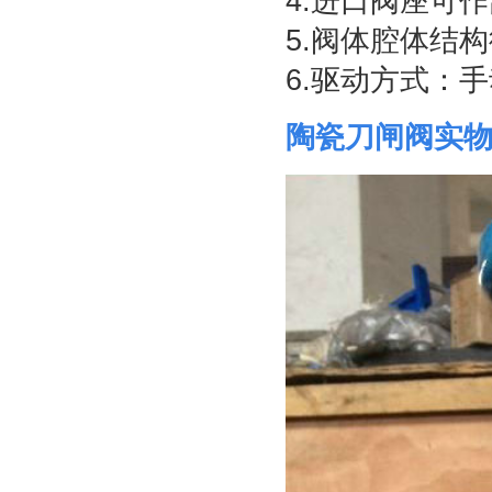
4.进口阀座可
5.阀体腔体结
6.驱动方式：
陶瓷刀闸阀实