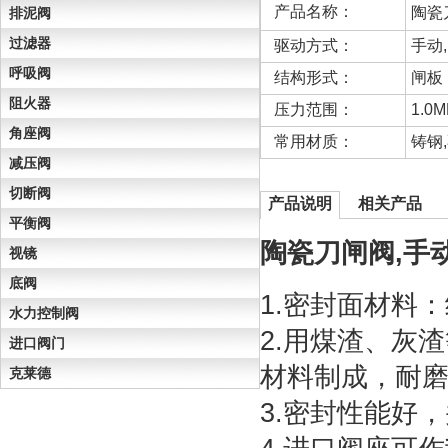
产品名称：
陶瓷
排泥阀
过滤器
驱动方式：
手动
呼吸阀
结构形式：
闸板
阻火器
压力范围：
1.0M
角座阀
常用材质：
铸钢
减压阀
切断阀
产品说明
相关产品
平衡阀
陶瓷刀闸阀,手
视镜
底阀
1.密封面材料
水力控制阀
2.用煤渣、灰
进口阀门
材料制成，耐
克莱德
3.密封性能好