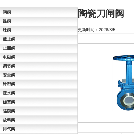
陶瓷刀闸阀
闸阀
蝶阀
更新时间：2026/8/5
球阀
截止阀
止回阀
电磁阀
调节阀
安全阀
针型阀
疏水阀
旋塞阀
隔膜阀
放料阀
排气阀