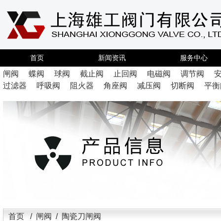
首页
新闻资讯
服务中心
闸阀
蝶阀
球阀
截止阀
止回阀
电磁阀
调节阀
过滤器
呼吸阀
阻火器
角座阀
减压阀
切断阀
平衡
首页
/
闸阀
/ 陶瓷刀闸阀