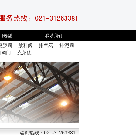
门选型
联系我们
隔膜阀
放料阀
排气阀
排泥阀
口阀门
克莱德
咨询热线：021-31263381