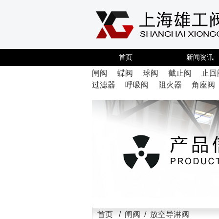
首页
新闻资讯
闸阀
蝶阀
球阀
截止阀
止回
过滤器
呼吸阀
阻火器
角座阀
首页
/
闸阀
/ 放空导淋阀