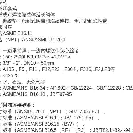
结构
板压套式
插或对焊接端整体延长阀体
、缠绕垫片密封式阀盖和螺纹连接、全焊密封式阀盖
密封座
SME B16.11
NPT）ANSI/ASME B1.20.1
：一边承插焊，一边内螺纹带实心丝堵
0~2500LB,1.6MPa~ 42.0MPa
8¨ ~ 2¨ , DN10 ~ 50mm
105，F5，F11，F12,F22，F304，F316,LF2,LF3等
≤425 ℃
：水、石油、天然气等
ME/ANSI B16.34；API602；GB/12224，GB/T12228；GB/
ME/ANSI B16.10，JB/T97-95
导淋阀连接标准：
准（ANSIB1.20.1（NPT）；GB/T7306-87），
准（ASME/ANSI B16.11；JB/T1751-95），
标准（ASME/ANSI B16.25（BW）），
准（ASME/ANSI B16.5（RF）（RJ）；JB/T82.1~82.4-94；