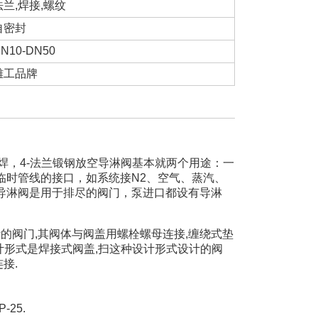
法兰,焊接,螺纹
自密封
N10-DN50
雄工品牌
插焊，4-法兰锻钢放空导淋阀基本就两个用途：一
临时管线的接口，如系统接N2、空气、蒸汽、
导淋阀是用于排尽的阀门，泵进口都设有导淋
的阀门,其阀体与阀盖用螺栓螺母连接,缠绕式垫
设计形式是焊接式阀盖,扫这种设计形式设计的阀
接.
25.