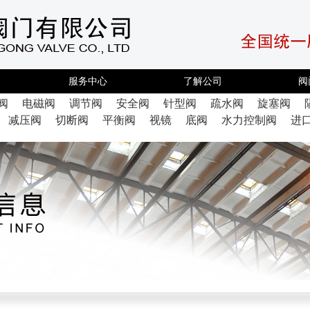
服务中心
了解公司
阀
阀
电磁阀
调节阀
安全阀
针型阀
疏水阀
旋塞阀
减压阀
切断阀
平衡阀
视镜
底阀
水力控制阀
进