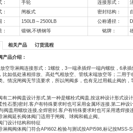
式：
手轮
连接形式：
式：
闸板式
密封结构：
围：
150LB～2500LB
公称通径：
D
质：
锻钢,不锈钢等
铭牌：
明
相关产品
订货流程
阀产品介绍：
锻钢放空导淋阀连接形式：1螺纹，3一端承插焊一端内螺纹，6承
，比如低处液相排放、高处气相放空、管线末端放空等；二用于
类。情况闸阀无节流要求，所以闸阀多，也有见过用截止阀的，
阀有二种阀盖设计形式.第一种是螺栓式阀盖,按这种设计形式设计
4夹柔性石墨)密封.客户有特殊要求时也可采用金属环连接.第二种
体与阀盖用螺纹连接,全焊密封.客户有特殊要求时也可采用透焊接连
导淋阀延长阀体阀门适用于闸阀、球阀和截止阀。
阀门设计结构和特征
淋阀阀体阀门符合API602.检验与测试按API598,标记按MSS-SP-