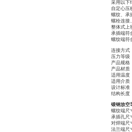
采用以下
自定心压
螺纹、承
螺栓连接
整体式上
承插端符合A
螺纹端符合（
连接方式
压力等级：15
产品规格：3/
产品材质：A
适用温度：
适用介质
设计标准：AS
结构长度：AS
锻钢放空
螺纹端尺寸标
承插孔尺寸标
对焊端尺寸
法兰端尺寸标