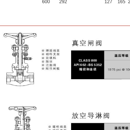
600
292
127
165