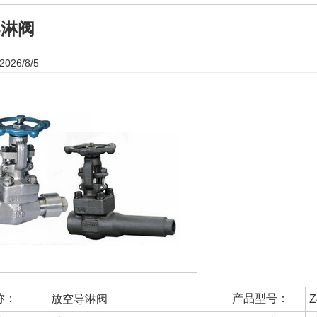
导淋阀
026/8/5
称：
产品型号：
放空导淋阀
Z