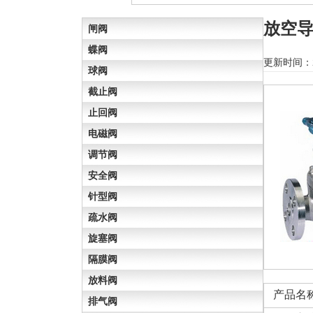
放空
闸阀
蝶阀
更新时间：2
球阀
截止阀
止回阀
电磁阀
调节阀
安全阀
针型阀
疏水阀
旋塞阀
隔膜阀
放料阀
产品名
排气阀