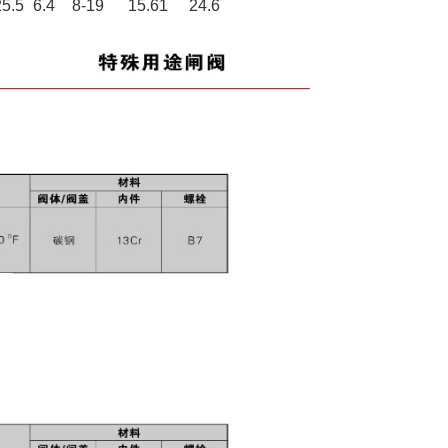
25.5
6.4
8-19
15.61
24.6