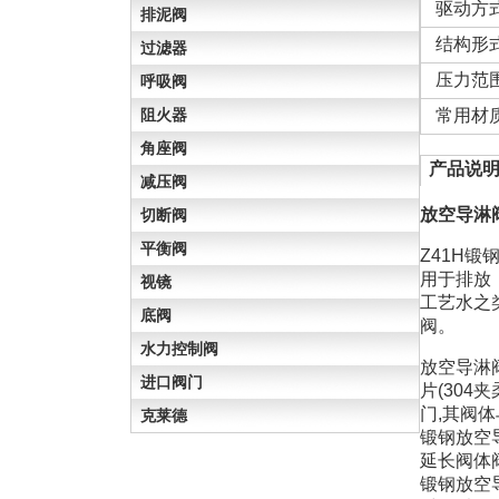
驱动方
排泥阀
结构形
过滤器
压力范
呼吸阀
阻火器
常用材
角座阀
产品说
减压阀
放空导淋
切断阀
平衡阀
Z41H
用于排放
视镜
工艺水之
底阀
阀。
水力控制阀
放空导淋
进口阀门
片(30
门,其阀
克莱德
锻钢放空
延长阀体
锻钢放空导