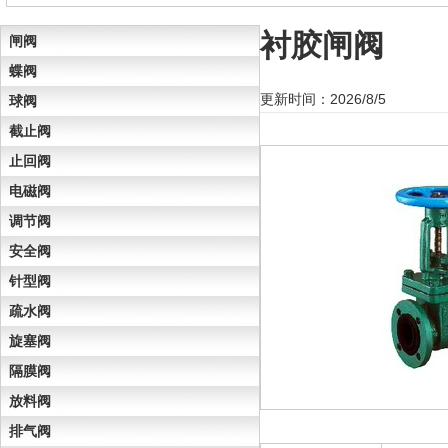
衬胶闸阀
闸阀
蝶阀
更新时间：2026/8/5
球阀
截止阀
止回阀
电磁阀
调节阀
安全阀
针型阀
疏水阀
旋塞阀
隔膜阀
放料阀
排气阀