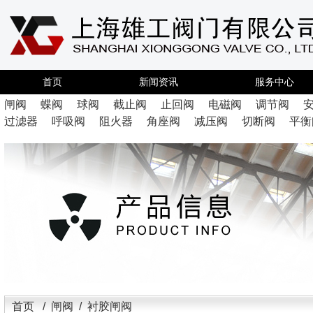
首页
新闻资讯
服务中心
闸阀
蝶阀
球阀
截止阀
止回阀
电磁阀
调节阀
过滤器
呼吸阀
阻火器
角座阀
减压阀
切断阀
平衡
首页
/
闸阀
/ 衬胶闸阀