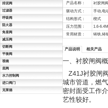
产品名称：
衬胶闸
排泥阀
过滤器
驱动方式：
手动,电
呼吸阀
结构形式：
楔式
阻火器
压力范围：
1.6-6.4
角座阀
常用材质：
铸铁,铸
减压阀
切断阀
产品说明
相关产品
平衡阀
一、衬胶闸阀
视镜
底阀
Z41J衬胶闸
水力控制阀
城市管道，燃
进口阀门
密封面受工作
克莱德
艺性较好。