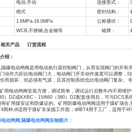
电动,手动
连接形式：
楔式
密封结构：
1.6MPa-16.0MPa
公称通径：
WCB,不锈钢,合金钢等
铭牌：
相关产品
订货流程
介绍：
,隔爆电动闸阀是用电动执行器控制阀门，从而实现阀门的开和
门动作力距比电动阀门大，电动阀门开关动作速度可以调整，结
住而损坏，但必须有气源，且其控制系统也比电动阀门复杂。 电
系列矿用电动闸阀安装方便，调试简单，调试运行后数年内不用维护
0（380）DZ或KXBC－15/660（380）DZ配套使用后，可
少数拥有矿用煤安证和防爆证的。矿用防爆电动闸阀适用于煤矿场合
IBT4两种,dI适用于煤矿非采掘工作面；dIIBT4用于工厂，适用于环
爆电动闸阀,隔爆电动闸阀实物图片：