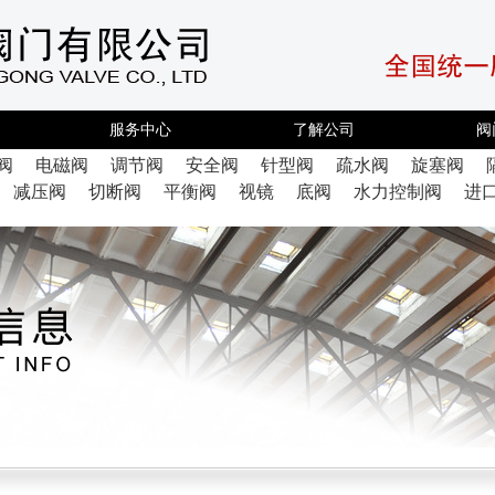
服务中心
了解公司
阀
阀
电磁阀
调节阀
安全阀
针型阀
疏水阀
旋塞阀
减压阀
切断阀
平衡阀
视镜
底阀
水力控制阀
进