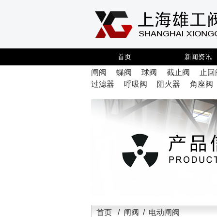
首页
新闻资讯
闸阀
蝶阀
球阀
截止阀
止回
过滤器
呼吸阀
阻火器
角座阀
首页
/
闸阀
/ 电动闸阀