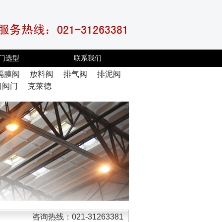
门选型
联系我们
隔膜阀
放料阀
排气阀
排泥阀
口阀门
克莱德
咨询热线：021-31263381