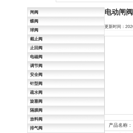
电动闸阀
闸阀
蝶阀
更新时间：202
球阀
截止阀
止回阀
电磁阀
调节阀
安全阀
针型阀
疏水阀
旋塞阀
隔膜阀
放料阀
产品名称：
排气阀