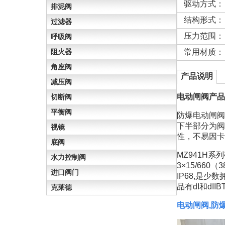
驱动方式：
排泥阀
结构形式：
过滤器
压力范围：
呼吸阀
阻火器
常用材质：
角座阀
产品说明
减压阀
电动闸阀产品
切断阀
平衡阀
防爆电动闸阀
下半部分为阀
视镜
性，不易因卡
底阀
MZ941H
水力控制阀
3×15/66
进口阀门
IP68,是
品有dI和dI
克莱德
电动闸阀,防