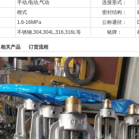
手动,电动,气动
连接形式：
楔式
密封结构：
1.6-16MPa
公称通径：
不锈钢,304,304L,316,316L等
铭牌：
相关产品
订货流程