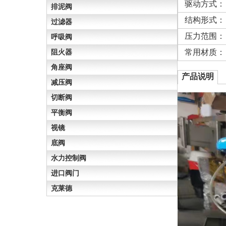
驱动方式：
排泥阀
结构形式：
过滤器
压力范围：
呼吸阀
阻火器
常用材质：
角座阀
产品说明
减压阀
切断阀
平衡阀
视镜
底阀
水力控制阀
进口阀门
克莱德