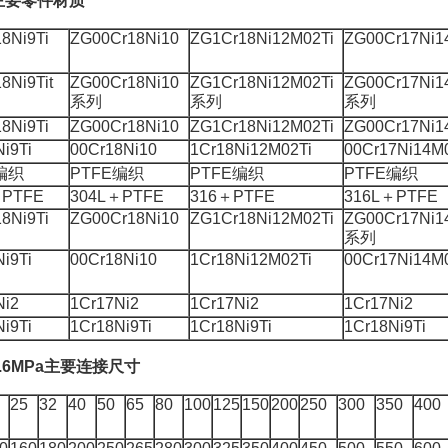
主要零件材质
8Ni9Ti
ZG00Cr18Ni10
ZG1Cr18Ni12M02Ti
ZG00Cr17Ni1
8Ni9Tit
ZG00Cr18Ni10
ZG1Cr18Ni12M02Ti
ZG00Cr17Ni1
系列
系列
系列
8Ni9Ti
ZG00Cr18Ni10
ZG1Cr18Ni12M02Ti
ZG00Cr17Ni1
i9Ti
00Cr18Ni10
1Cr18Ni12M02Ti
00Cr17Ni14M
编织
PTFE编织
PTFE编织
PTFE编织
＋PTFE
304L＋PTFE
316＋PTFE
316L＋PTFE
8Ni9Ti
ZG00Cr18Ni10
ZG1Cr18Ni12M02Ti
ZG00Cr17Ni1
系列
i9Ti
00Cr18Ni10
1Cr18Ni12M02Ti
00Cr17Ni14M
Ni2
1Cr17Ni2
1Cr17Ni2
1Cr17Ni2
i9Ti
1Cr18Ni9Ti
1Cr18Ni9Ti
1Cr18Ni9Ti
.6MPa主要连接尺寸
25
32
40
50
65
80
100
125
150
200
250
300
350
400