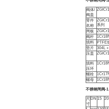
不锈钢闸阀-
ZGICr1
阀体/
阀盖
ZGICr1
零件
系列
名称
ZGICr1
闸板
1Cr18N
阀杆
填料
PTFE
垫片
304L
ZGICr1
压盖
1Cr18N
填料
压环
1Cr17
螺栓
1Cr18N
螺母
不锈钢闸阀-1
DN
15
20
尺
寸