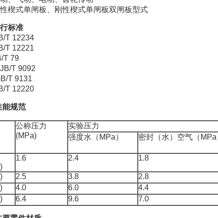
性楔式单闸板、刚性楔式单闸板双闸板型式
行标准
T 12234
T 12221
T 79
/T 9092
/T 9131
T 12220
性能规范
公称压力
实验压力
(MPa)
强度水（MPa）
密封（水）空气（MPa
1.6
2.4
1.8
)
)
2.5
3.8
2.8
)
4.0
6.0
4.4
)
6.4
9.6
7.0