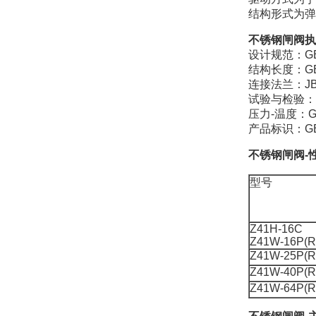
结构形式为弹
不锈钢闸阀执
设计规范：GB/
结构长度：GB/
连接法兰：JB/
试验与检验：JB
压力-温度：GB
产品标识：GB/
不锈钢闸阀-
型号
Z41H-16C
Z41W-16P(R
Z41W-25P(R
Z41W-40P(R
Z41W-64P(R