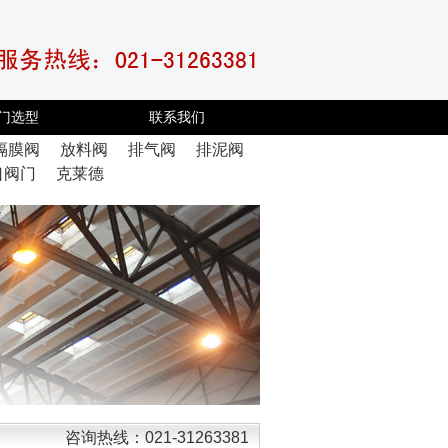
门选型
联系我们
隔膜阀
放料阀
排气阀
排泥阀
口阀门
克莱德
咨询热线：021-31263381