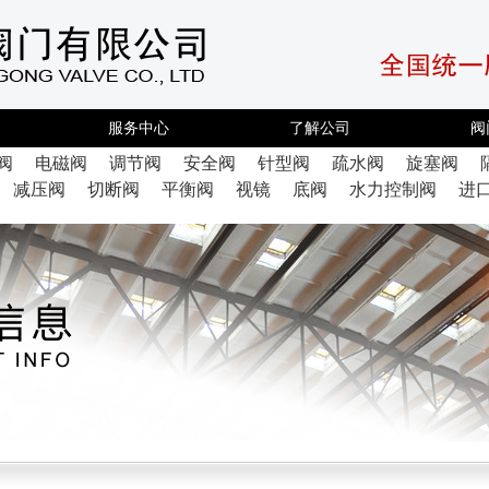
服务中心
了解公司
阀
阀
电磁阀
调节阀
安全阀
针型阀
疏水阀
旋塞阀
减压阀
切断阀
平衡阀
视镜
底阀
水力控制阀
进