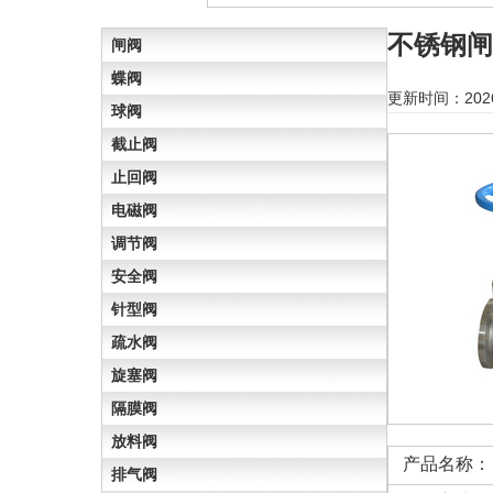
不锈钢闸
闸阀
蝶阀
更新时间：202
球阀
截止阀
止回阀
电磁阀
调节阀
安全阀
针型阀
疏水阀
旋塞阀
隔膜阀
放料阀
产品名称：
排气阀