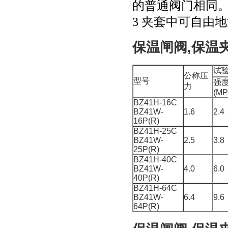
的普通阀门相同
3 夹套中可自由
保温闸阀,保温
试验
公称压
型号
强度
力
(MP
BZ41H-16C
BZ41W-
1.6
2.4
16P(R)
BZ41H-25C
BZ41W-
2.5
3.8
25P(R)
BZ41H-40C
BZ41W-
4.0
6.0
40P(R)
BZ41H-64C
BZ41W-
6.4
9.6
64P(R)