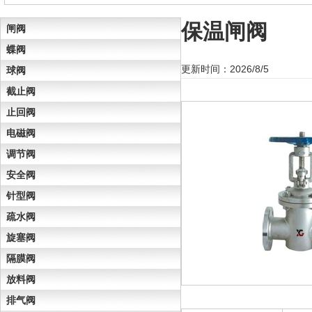
保温闸阀
闸阀
蝶阀
更新时间：2026/8/5
球阀
截止阀
止回阀
电磁阀
调节阀
安全阀
针型阀
疏水阀
旋塞阀
隔膜阀
放料阀
排气阀