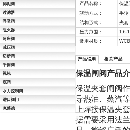
产品名称：
保温
排泥阀
过滤器
驱动方式：
手轮
呼吸阀
结构形式：
夹套
阻火器
压力范围：
1.6-
角座阀
常用材质：
WC
减压阀
切断阀
产品说明
相关产品
平衡阀
保温闸阀产品
视镜
底阀
保温夹套闸阀
水力控制阀
导热油、蒸汽
进口阀门
上焊接保温夹
克莱德
据需要采用法