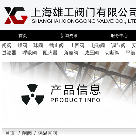
首页
新闻资讯
服务中心
闸阀
蝶阀
球阀
截止阀
止回阀
电磁阀
调节阀
过滤器
呼吸阀
阻火器
角座阀
减压阀
切断阀
平衡
首页
/
闸阀
/ 保温闸阀