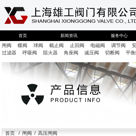
首页
新闻资讯
服务中心
闸阀
蝶阀
球阀
截止阀
止回阀
电磁阀
调节阀
过滤器
呼吸阀
阻火器
角座阀
减压阀
切断阀
平衡
首页
/
闸阀
/ 高压闸阀