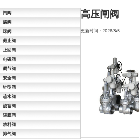
高压闸阀
闸阀
蝶阀
更新时间：2026/8/5
球阀
截止阀
止回阀
电磁阀
调节阀
安全阀
针型阀
疏水阀
旋塞阀
隔膜阀
放料阀
排气阀