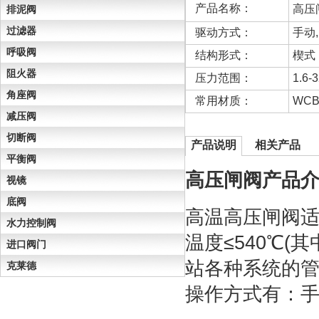
产品名称：
高压
排泥阀
过滤器
驱动方式：
手动
呼吸阀
结构形式：
楔式
阻火器
压力范围：
1.6-
角座阀
常用材质：
WC
减压阀
切断阀
产品说明
相关产品
平衡阀
高压闸阀产品
视镜
底阀
高温高压闸阀适用于
水力控制阀
温度≤540℃(
进口阀门
站各种系统的管
克莱德
操作方式有：