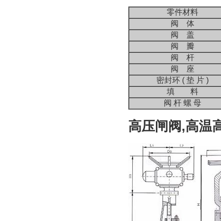
零件材料
阀 体
阀 盖
阀 瓣
阀 杆
阀 座
密封环 ( 垫 片 )
填 料
阀 杆 螺 母
高压闸阀,高温