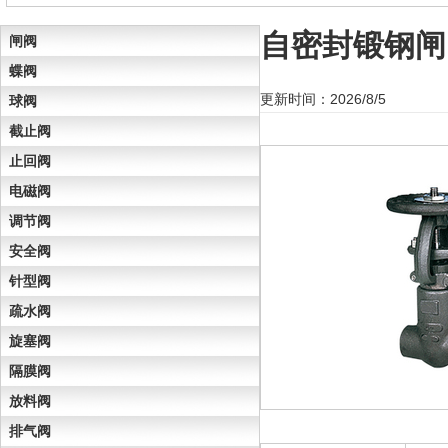
自密封锻钢闸
闸阀
蝶阀
更新时间：2026/8/5
球阀
截止阀
止回阀
电磁阀
调节阀
安全阀
针型阀
疏水阀
旋塞阀
隔膜阀
放料阀
排气阀