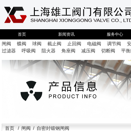
首页
新闻资讯
服务中心
闸阀
蝶阀
球阀
截止阀
止回阀
电磁阀
调节阀
过滤器
呼吸阀
阻火器
角座阀
减压阀
切断阀
平衡
首页
/
闸阀
/ 自密封锻钢闸阀