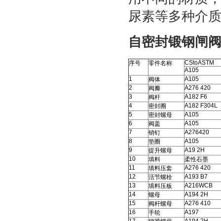
尿素等多种介
自密封锻钢闸阀
CStoASTM
序号
零件名称
A105
1
A105
阀体
2
A276 420
阀瓣
3
A182 F6
阀杆
4
A182 F304L
密封圈
5
A105
密封螺母
6
A105
阀盖
7
A276420
销钉
8
A105
垫圈
9
A19 2H
提升螺母
10
填料
柔性石墨
11
A276 420
填料压套
12
A193 B7
活节螺栓
13
A216WCB
填料压板
14
A194 2H
螺母
15
A276 410
阀杆螺母
16
A197
手轮