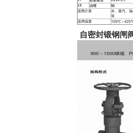
17
A194 2H
锁紧螺母
18
油嘴
铜
适用介质
水、蒸汽、油
等
适用温度
?29℃～425
自密封锻钢闸阀