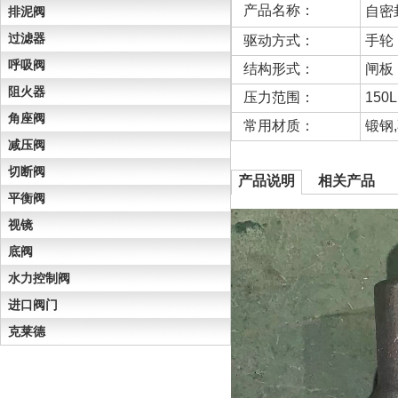
产品名称：
自密
排泥阀
过滤器
驱动方式：
手轮
呼吸阀
结构形式：
闸板
阻火器
压力范围：
150L
角座阀
常用材质：
锻钢
减压阀
切断阀
产品说明
相关产品
平衡阀
视镜
底阀
水力控制阀
进口阀门
克莱德