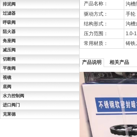
产品名称：
沟槽
排泥阀
过滤器
驱动方式：
手轮
呼吸阀
结构形式：
沟槽
阻火器
压力范围：
1.0-
角座阀
常用材质：
铸铁
减压阀
切断阀
产品说明
相关产品
平衡阀
视镜
底阀
水力控制阀
进口阀门
克莱德