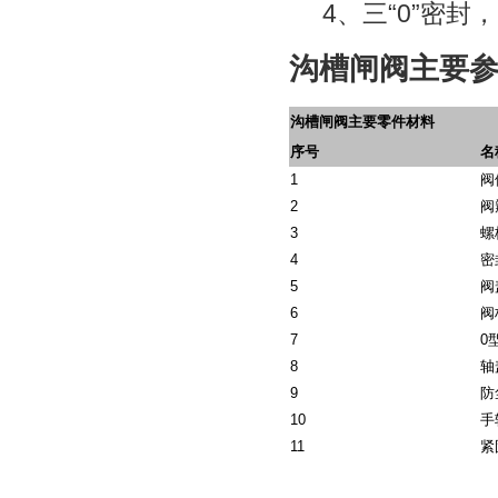
4、三“0”密封
沟槽闸阀主要
沟槽闸阀主要零件材料
序号
名
1
阀
2
阀
3
螺
4
密
5
阀
6
阀
7
0
8
轴
9
防
10
手
11
紧