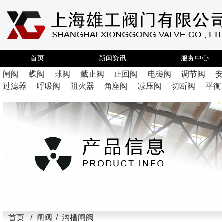
首页
新闻资讯
服务中心
闸阀
蝶阀
球阀
截止阀
止回阀
电磁阀
调节阀
过滤器
呼吸阀
阻火器
角座阀
减压阀
切断阀
平衡
首页
/
闸阀
/ 沟槽闸阀