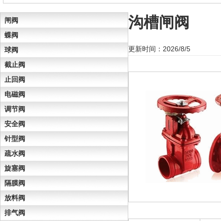
沟槽闸阀
闸阀
蝶阀
更新时间：2026/8/5
球阀
截止阀
止回阀
电磁阀
调节阀
安全阀
针型阀
疏水阀
旋塞阀
隔膜阀
放料阀
排气阀