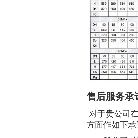
售后服务承
对于贵公司在
方面作如下承