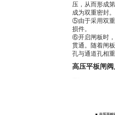
压，从而形成
成为双重密封
⑤由于采用双
损件。
⑥开启闸板时
贯通。随着闸
孔与通道孔相
高压平板闸阀