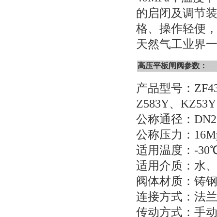
的启闭及调节
格、操作轻便
天然气工业界
高压平板闸阀参数：
产品型号：ZF43Y
Z583Y、KZ53Y
公称通径：DN25
公称压力：16Mpa
适用温度：-30℃
适用介质：水
阀体材质：铸
连接方式：法
传动方式：手