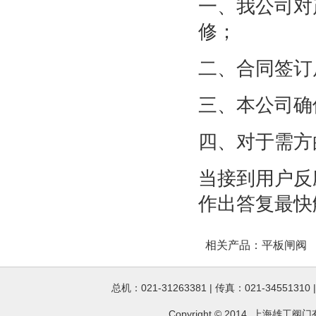
一、我公司对
修；
二、合同签订
三、本公司确
四、对于需方
当接到用户反
作出答复最快
相关产品：
平板闸阀
总机：021-31263381 | 传真：021-34551310
Copyright © 2014 上海雄工
阀门