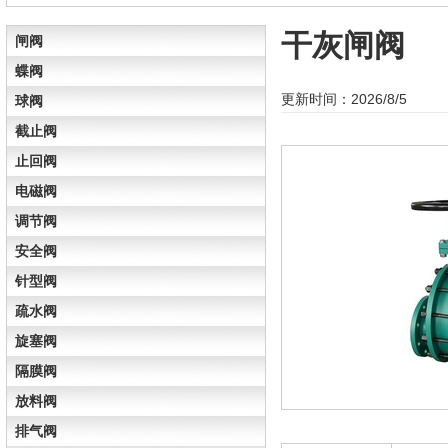
干灰闸阀
闸阀
蝶阀
更新时间：2026/8/5
球阀
截止阀
止回阀
电磁阀
调节阀
安全阀
针型阀
疏水阀
旋塞阀
隔膜阀
放料阀
排气阀