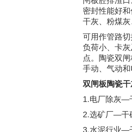
闸板腔排渣口
密封性能好和
干灰、粉煤灰
可用作管路切
负荷小、卡灰
点。陶瓷双闸
手动、气动和
双闸板陶瓷干
1.电厂除灰
2.选矿厂—
3.水泥行业