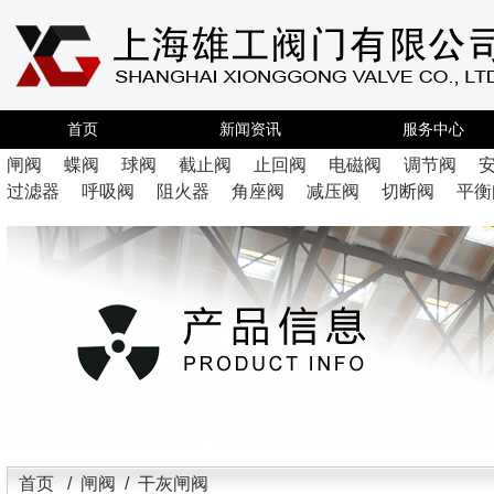
首页
新闻资讯
服务中心
闸阀
蝶阀
球阀
截止阀
止回阀
电磁阀
调节阀
过滤器
呼吸阀
阻火器
角座阀
减压阀
切断阀
平衡
首页
/
闸阀
/ 干灰闸阀