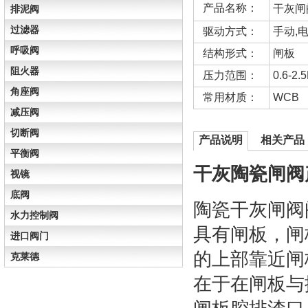
产品名称：
干灰闸
排泥阀
过滤器
驱动方式：
手动,
呼吸阀
结构形式：
闸板
阻火器
压力范围：
0.6-2.
角座阀
常用材质：
WCB
减压阀
切断阀
产品说明
相关产品
平衡阀
干灰陶瓷闸阀
视镜
底阀
陶瓷干灰闸阀
水力控制阀
具有闸板，闸
进口阀门
的上部靠近闸
克莱德
在于在闸板与