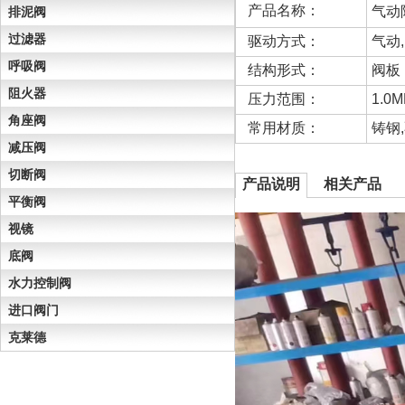
产品名称：
气动
排泥阀
过滤器
驱动方式：
气动
呼吸阀
结构形式：
阀板
阻火器
压力范围：
1.0M
角座阀
常用材质：
铸钢
减压阀
切断阀
产品说明
相关产品
平衡阀
视镜
底阀
水力控制阀
进口阀门
克莱德