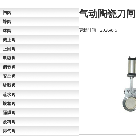
气动陶瓷刀闸
闸阀
蝶阀
更新时间：2026/8/5
球阀
截止阀
止回阀
电磁阀
调节阀
安全阀
针型阀
疏水阀
旋塞阀
隔膜阀
放料阀
排气阀