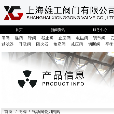
首页
新闻资讯
服务中心
闸阀
蝶阀
球阀
截止阀
止回阀
电磁阀
调节阀
过滤器
呼吸阀
阻火器
角座阀
减压阀
切断阀
平衡
首页
/
闸阀
/ 气动陶瓷刀闸阀