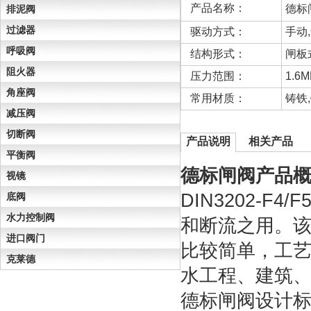
产品名称：
德标
排泥阀
过滤器
驱动方式：
手动
呼吸阀
结构形式：
闸板
阻火器
压力范围：
1.6M
角座阀
常用材质：
铸铁
减压阀
切断阀
产品说明
相关产品
平衡阀
德标闸阀产品
视镜
DIN3202-
底阀
水力控制阀
和断流之用。
进口阀门
比较简单，工艺
克莱德
水工程、建筑
德标闸阀设计标准