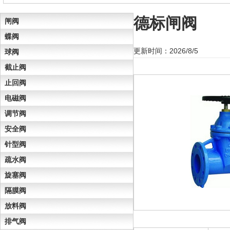
德标闸阀
闸阀
蝶阀
更新时间：2026/8/5
球阀
截止阀
止回阀
电磁阀
调节阀
安全阀
针型阀
疏水阀
旋塞阀
隔膜阀
放料阀
排气阀