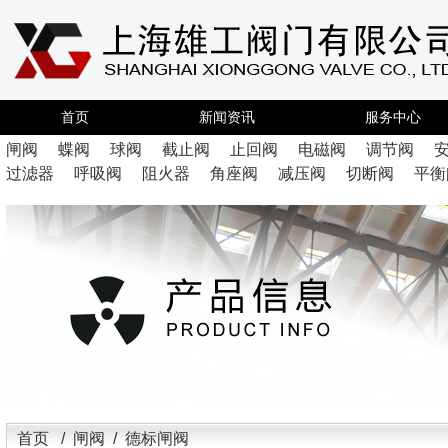
首页
新闻资讯
服务中心
闸阀
蝶阀
球阀
截止阀
止回阀
电磁阀
调节阀
过滤器
呼吸阀
阻火器
角座阀
减压阀
切断阀
平衡
首页
/
闸阀
/ 德标闸阀