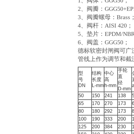
1、阀体：GGG50；
2、阀瓣：GGG50+EP
3、阀瓣螺母：Brass
4、阀杆：AISI 420；
5、垫片：EPDM/NB
6、阀盖：GGG50；
德标软密封闸阀可广
管线上作为调节和截
手轮
型
结构
中心
直
号
长度
高
径
DN
L-mm
h-mm
D-mm
50
150
241
138
65
170
270
173
80
180
292
173
100
190
333
200
125
200
384
230