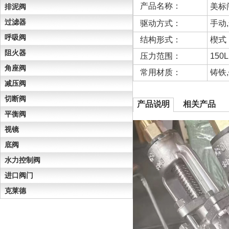
产品名称：
美标
排泥阀
过滤器
驱动方式：
手动
呼吸阀
结构形式：
楔式
阻火器
压力范围：
150L
角座阀
常用材质：
铸铁
减压阀
切断阀
产品说明
相关产品
平衡阀
视镜
底阀
水力控制阀
进口阀门
克莱德