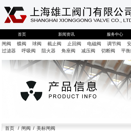
首页
新闻资讯
服务中心
闸阀
蝶阀
球阀
截止阀
止回阀
电磁阀
调节阀
过滤器
呼吸阀
阻火器
角座阀
减压阀
切断阀
平衡
首页
/
闸阀
/ 美标闸阀