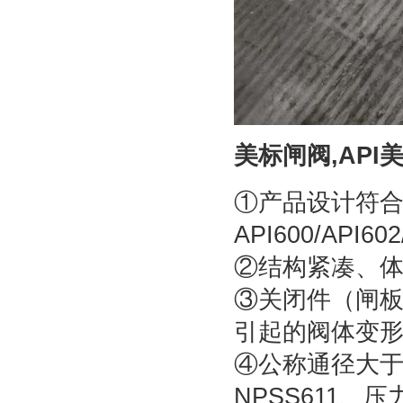
美标闸阀,AP
①产品设计符合美
API600/API6
②结构紧凑、
③关闭件（闸
引起的阀体变
④公称通径大于
NPSS611、