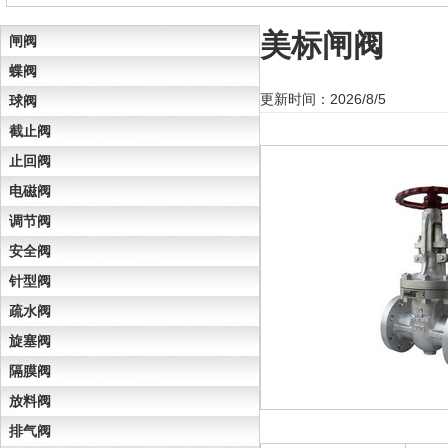
美标闸阀
闸阀
蝶阀
更新时间：2026/8/5
球阀
截止阀
止回阀
电磁阀
调节阀
安全阀
针型阀
疏水阀
旋塞阀
隔膜阀
放料阀
排气阀