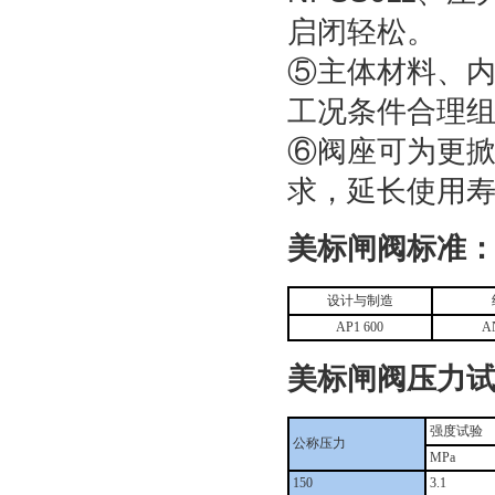
启闭轻松。
⑤主体材料、
工况条件合理
⑥阀座可为更
求，延长使用
美标闸阀标准
设计与制造
AP1 600
A
美标闸阀压力
强度试验
公称压力
MPa
150
3.1