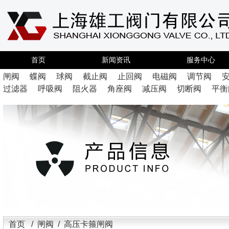
首页
新闻资讯
服务中心
闸阀
蝶阀
球阀
截止阀
止回阀
电磁阀
调节阀
过滤器
呼吸阀
阻火器
角座阀
减压阀
切断阀
平衡
首页
/
闸阀
/ 高压卡箍闸阀