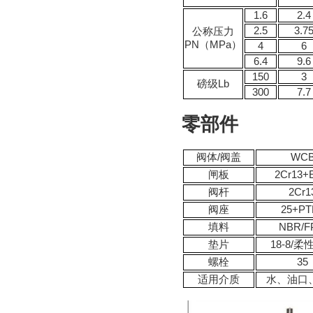
1.6
2.4
2.5
3.7
公称压力
PN（MPa）
4
6
6.4
9.6
150
3
磅级Lb
300
7.7
零部件
阀体/阀盖
WC
闸板
2Cr13+
阀杆
2Cr1
阀座
25+PT
填料
NBR/F
垫片
18-8/
螺栓
35
适用介质
水、油口