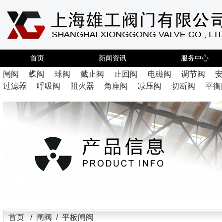
首页
新闻资讯
服务中心
闸阀
蝶阀
球阀
截止阀
止回阀
电磁阀
调节阀
过滤器
呼吸阀
阻火器
角座阀
减压阀
切断阀
平衡
首页
/
闸阀
/ 平板闸阀