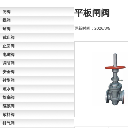
平板闸阀
闸阀
蝶阀
更新时间：2026/8/5
球阀
截止阀
止回阀
电磁阀
调节阀
安全阀
针型阀
疏水阀
旋塞阀
隔膜阀
放料阀
排气阀