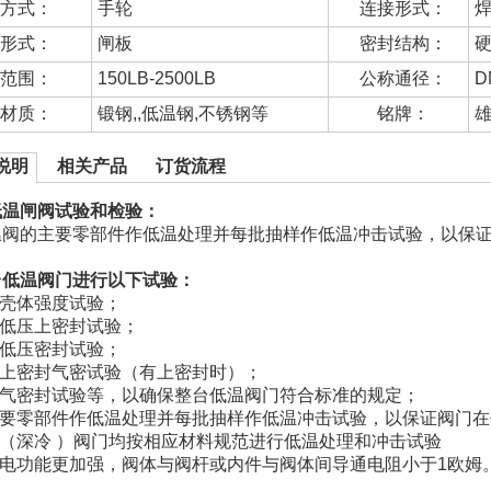
方式：
手轮
连接形式：
焊
形式：
闸板
密封结构：
范围：
150LB-2500LB
公称通径：
D
材质：
锻钢,,低温钢,不锈钢等
铭牌：
说明
相关产品
订货流程
低温闸阀试验和检验：
温阀的主要零部件作低温处理并每批抽样作低温冲击试验，以保
。
台低温阀门进行以下试验：
温壳体强度试验；
温低压上密封试验；
温低压密封试验；
温上密封气密试验（有上密封时）；
温气密封试验等，以确保整台低温阀门符合标准的规定；
对主要零部件作低温处理并每批抽样作低温冲击试验，以保证阀门
温（深冷 ）阀门均按相应材料规范进行低温处理和冲击试验
静电功能更加强，阀体与阀杆或内件与阀体间导通电阻小于1欧姆