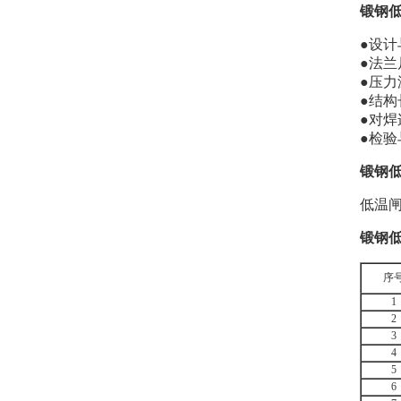
锻钢低
●设计与
●法兰尺
●压力温
●结构长
●对焊
●检验
锻钢低
低温闸阀
锻钢
序
1
2
3
4
5
6