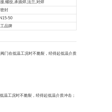
接,螺纹,承插焊,法兰,对焊
硬密封
N15-50
雄工品牌
证阀门在低温工况时不脆裂，经得起低温介质
在低温工况时不脆裂，经得起低温介质冲击；
。