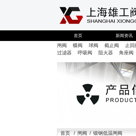
首页
新闻资讯
闸阀
蝶阀
球阀
截止阀
止回
过滤器
呼吸阀
阻火器
角座阀
首页
/
闸阀
/ 锻钢低温闸阀