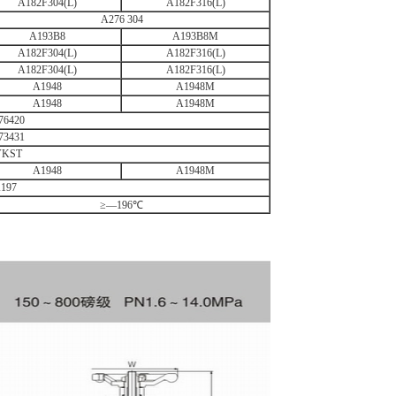
A182F304(L)
A182F316(L)
A276 304
A193B8
A193B8M
A182F304(L)
A182F316(L)
A182F304(L)
A182F316(L)
A1948
A1948M
A1948
A1948M
76420
73431
VKST
A1948
A1948M
197
≥—196℃