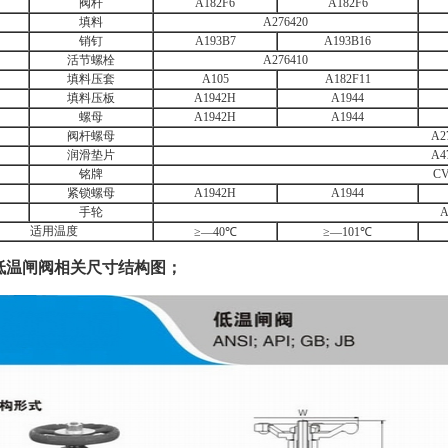
阀杆
A182F6
A182F6
填料
A276420
销钉
A193B7
A193B16
活节螺栓
A276410
填料压套
A105
A182F11
填料压板
A1942H
A1944
螺母
A1942H
A1944
阀杆螺母
A2
润滑垫片
A4
铭牌
C
紧锁螺母
A1942H
A1944
手轮
A
适用温度
≥—40℃
≥—101℃
低温闸阀相关尺寸结构图；