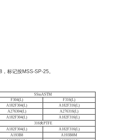
8，标记按MSS-SP-25。
SStoASTM
F304(L)
F316(L)
A182F304(L)
A182F316(L)
A276304(L)
A276316(L)
A182F304(L)
A182F316(L)
316夹PTFE
A182F304(L)
A182F316(L)
A193B8
A193B8M