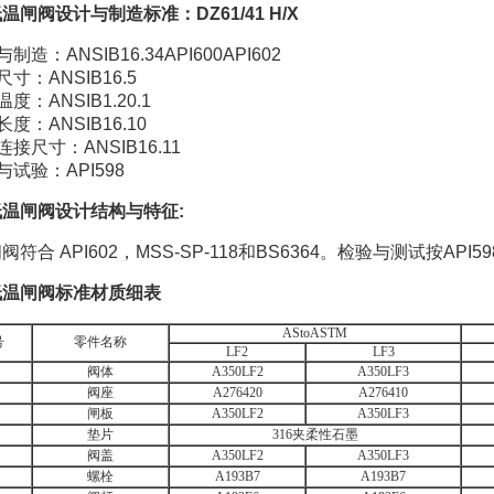
温闸阀设计与制造标准：DZ61/41 H/X
制造：ANSIB16.34API600API602
寸：ANSIB16.5
度：ANSIB1.20.1
度：ANSIB16.10
连接尺寸：ANSIB16.11
与试验：API598
温闸阀设计结构与特征:
符合 API602，MSS-SP-118和BS6364。检验与测试按API59
低温闸阀标准材质细表
AStoASTM
号
零件名称
LF2
LF3
阀体
A350LF2
A350LF3
阀座
A276420
A276410
闸板
A350LF2
A350LF3
垫片
316夹柔性石墨
阀盖
A350LF2
A350LF3
螺栓
A193B7
A193B7