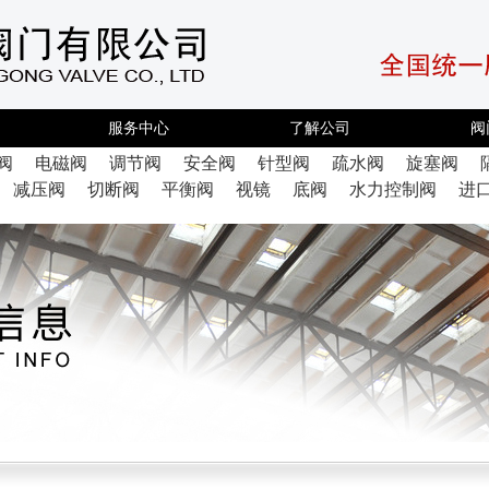
服务中心
了解公司
阀
阀
电磁阀
调节阀
安全阀
针型阀
疏水阀
旋塞阀
减压阀
切断阀
平衡阀
视镜
底阀
水力控制阀
进