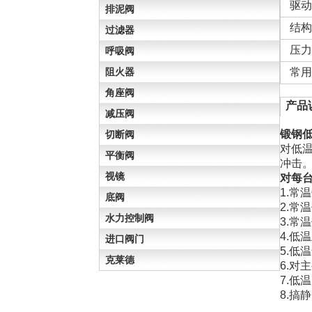
驱动
排泥阀
结构
过滤器
压力
呼吸阀
阻火器
常用
角座阀
产品
减压阀
锻钢
切断阀
对低
平衡阀
冲击
视镜
对每
1.常
底阀
2.常
水力控制阀
3.常
4.低
进口阀门
5.低
克莱德
6.
7.低
8.搞