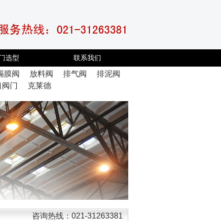
门选型
联系我们
隔膜阀
放料阀
排气阀
排泥阀
口阀门
克莱德
咨询热线：021-31263381