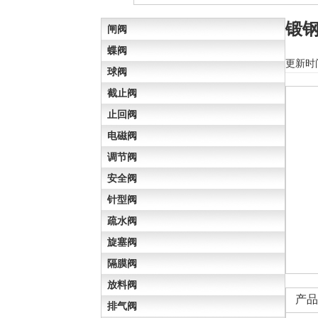
锻
闸阀
蝶阀
更新时间
球阀
截止阀
止回阀
电磁阀
调节阀
安全阀
针型阀
疏水阀
旋塞阀
隔膜阀
放料阀
产品
排气阀