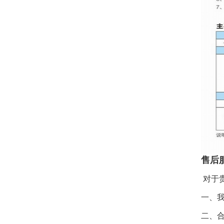
售后
对于
一、
二、