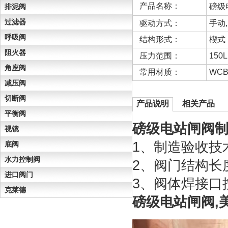
产品名称：
磅级
排泥阀
过滤器
驱动方式：
手动
呼吸阀
结构形式：
楔式
阻火器
压力范围：
150L
角座阀
常用材质：
WC
减压阀
切断阀
产品说明
相关产品
平衡阀
磅级电站闸阀
视镜
1、制造验收技
底阀
水力控制阀
2、阀门结构长
进口阀门
3、阀体焊接口按
克莱德
磅级电站闸阀,