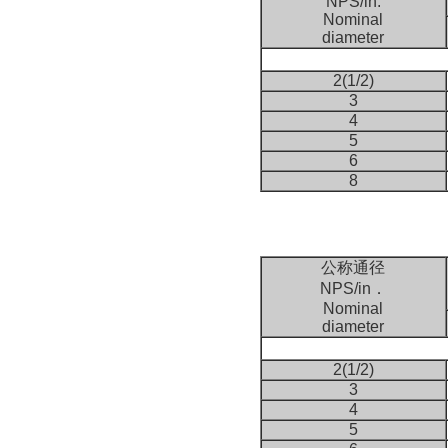
NPS/in.
Nominal
diameter
2(1/2)
3
4
5
6
8
公称通径
NPS/in．
Nominal
diameter
2(1/2)
3
4
5