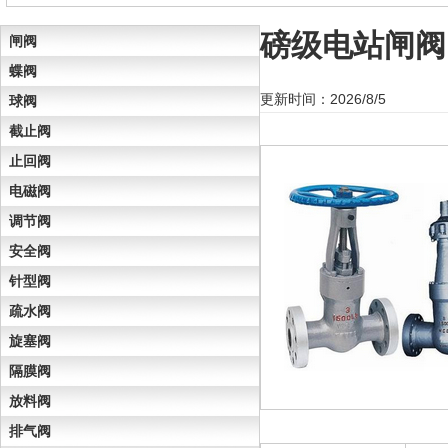
磅级电站闸阀
闸阀
蝶阀
更新时间：2026/8/5
球阀
截止阀
止回阀
电磁阀
调节阀
安全阀
针型阀
疏水阀
旋塞阀
隔膜阀
放料阀
排气阀