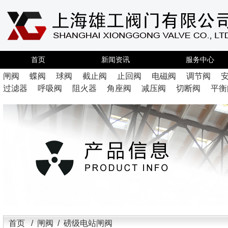
首页
新闻资讯
服务中心
闸阀
蝶阀
球阀
截止阀
止回阀
电磁阀
调节阀
过滤器
呼吸阀
阻火器
角座阀
减压阀
切断阀
平衡
首页
/
闸阀
/ 磅级电站闸阀