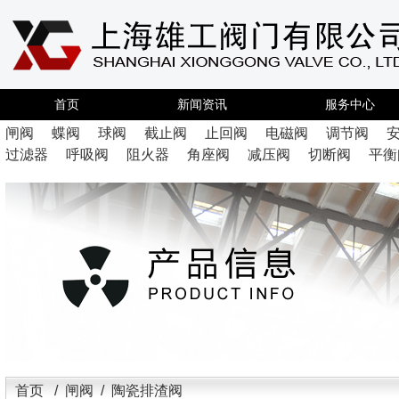
首页
新闻资讯
服务中心
闸阀
蝶阀
球阀
截止阀
止回阀
电磁阀
调节阀
过滤器
呼吸阀
阻火器
角座阀
减压阀
切断阀
平衡
首页
/
闸阀
/ 陶瓷排渣阀