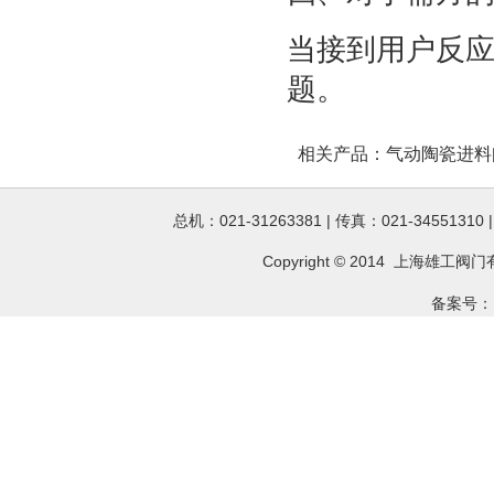
当接到用户反应
题。
相关产品：
气动陶瓷进料
总机：021-31263381 | 传真：021-34551310
Copyright © 2014 上海雄工
阀门
备案号