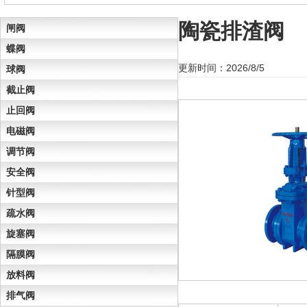
陶瓷排渣阀
闸阀
蝶阀
更新时间：2026/8/5
球阀
截止阀
止回阀
电磁阀
调节阀
安全阀
针型阀
疏水阀
旋塞阀
隔膜阀
放料阀
排气阀