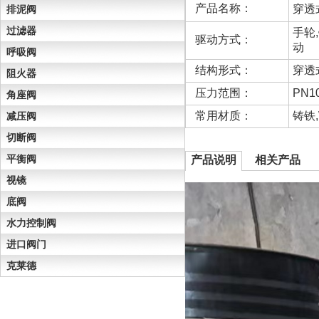
产品名称：
穿透
排泥阀
过滤器
手轮
驱动方式：
动
呼吸阀
结构形式：
穿透
阻火器
压力范围：
PN10
角座阀
常用材质：
铸铁
减压阀
切断阀
平衡阀
产品说明
相关产品
视镜
底阀
水力控制阀
进口阀门
克莱德