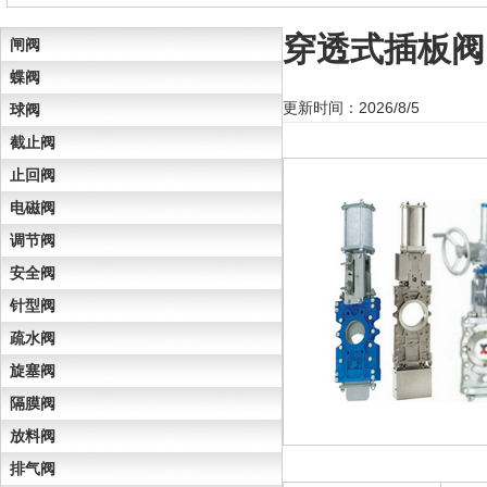
穿透式插板阀
闸阀
蝶阀
更新时间：2026/8/5
球阀
截止阀
止回阀
电磁阀
调节阀
安全阀
针型阀
疏水阀
旋塞阀
隔膜阀
放料阀
排气阀