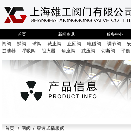
首页
新闻资讯
服务中心
闸阀
蝶阀
球阀
截止阀
止回阀
电磁阀
调节阀
过滤器
呼吸阀
阻火器
角座阀
减压阀
切断阀
平衡
首页
/
闸阀
/ 穿透式插板阀