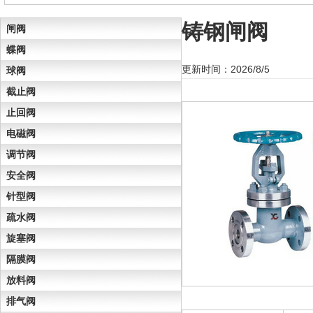
铸钢闸阀
闸阀
蝶阀
更新时间：2026/8/5
球阀
截止阀
止回阀
电磁阀
调节阀
安全阀
针型阀
疏水阀
旋塞阀
隔膜阀
放料阀
排气阀