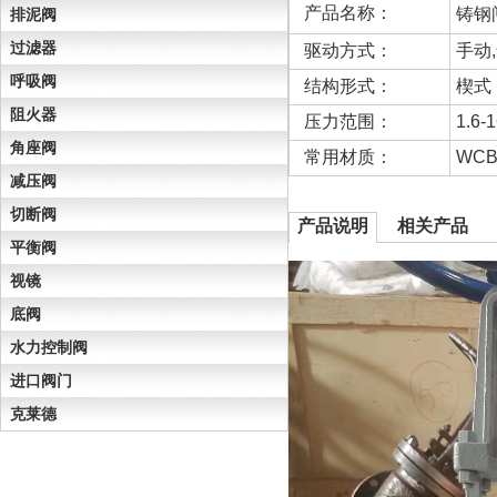
产品名称：
铸钢
排泥阀
过滤器
驱动方式：
手动
呼吸阀
结构形式：
楔式
阻火器
压力范围：
1.6-
角座阀
常用材质：
WC
减压阀
切断阀
产品说明
相关产品
平衡阀
视镜
底阀
水力控制阀
进口阀门
克莱德