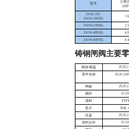
公称
型号
(MP
Z41H-16C
1.
Z41W-16P(R)
Z41W-25P(R)
2.
Z41W-40P(R)
4.
Z41W-64P(R)
6.
铸钢闸阀主要
ZGICr
阀体/阀盖
零件名称
ZGICr18
ZGICr
闸板
1Cr1
阀杆
填料
PT
垫片
304L
ZGICr
压盖
1Cr1
填料压环