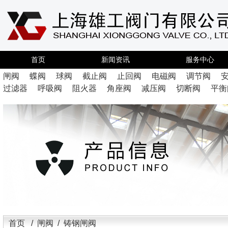
首页
新闻资讯
服务中心
闸阀
蝶阀
球阀
截止阀
止回阀
电磁阀
调节阀
过滤器
呼吸阀
阻火器
角座阀
减压阀
切断阀
平衡
首页
/
闸阀
/ 铸钢闸阀