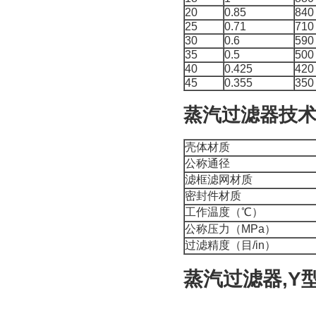
20
0.85
840
25
0.71
710
30
0.6
590
35
0.5
500
40
0.425
420
45
0.355
350
蒸汽过滤器技
壳体材质
公称通径
滤框滤网材质
密封件材质
工作温度（℃）
公称压力（MPa）
过滤精度（目/in）
蒸汽过滤器,Y