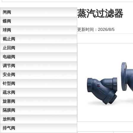
蒸汽过滤器
闸阀
蝶阀
更新时间：2026/8/5
球阀
截止阀
止回阀
电磁阀
调节阀
安全阀
针型阀
疏水阀
旋塞阀
隔膜阀
放料阀
排气阀