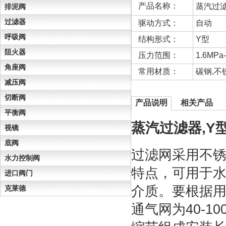
产品名称：
蒸汽过
排泥阀
过滤器
驱动方式：
自动
呼吸阀
结构形式：
Y型
阻火器
压力范围：
1.6MPa
角座阀
常用材质：
碳钢,不
减压阀
切断阀
产品说明
相关产品
平衡阀
蒸汽过滤器,Y
视镜
底阀
过滤网采用不
水力控制阀
特点，可用于
进口阀门
介质。要根据用
克莱德
通气网为40-1