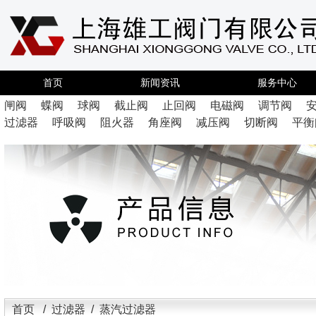
首页
新闻资讯
服务中心
闸阀
蝶阀
球阀
截止阀
止回阀
电磁阀
调节阀
过滤器
呼吸阀
阻火器
角座阀
减压阀
切断阀
平衡
首页
/
过滤器
/ 蒸汽过滤器