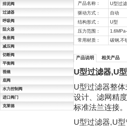
产品名称：
U型过
排泥阀
过滤器
驱动方式：
自动
呼吸阀
结构形式：
U型
阻火器
压力范围：
1.6MPa
角座阀
常用材质：
碳钢,不
减压阀
切断阀
产品说明
相关产品
平衡阀
U型过滤器,U
视镜
底阀
U型过滤器整体
水力控制阀
设计、滤网精度
进口阀门
标准法兰连接
克莱德
U型过滤器,U