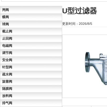
U型过滤器
闸阀
蝶阀
更新时间：2026/8/5
球阀
截止阀
止回阀
电磁阀
调节阀
安全阀
针型阀
疏水阀
旋塞阀
隔膜阀
放料阀
排气阀