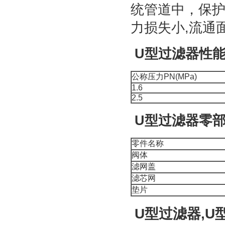
统管道中，保
力损失小,流通
U型过滤器
性
公称压力PN(MPa)
1.6
2.5
U型过滤器
零
零件名称
阀体
滤网盖
滤芯网
垫片
U型过滤器,