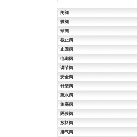
闸阀
蝶阀
球阀
截止阀
止回阀
电磁阀
调节阀
安全阀
针型阀
疏水阀
旋塞阀
隔膜阀
放料阀
排气阀