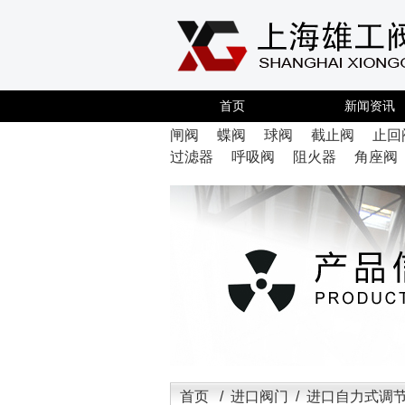
首页
新闻资讯
闸阀
蝶阀
球阀
截止阀
止回
过滤器
呼吸阀
阻火器
角座阀
首页
/
进口阀门
/ 进口自力式调