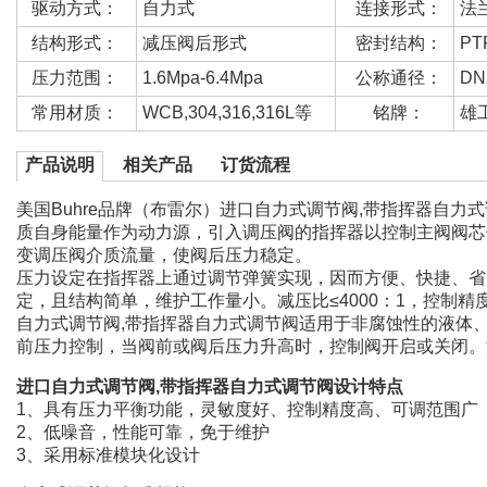
驱动方式：
自力式
连接形式：
法
结构形式：
减压阀后形式
密封结构：
P
压力范围：
1.6Mpa-6.4Mpa
公称通径：
DN
常用材质：
WCB,304,316,316L等
铭牌：
雄
产品说明
相关产品
订货流程
美国Buhre品牌（布雷尔）进口自力式调节阀,带指挥器自力
质自身能量作为动力源，引入调压阀的指挥器以控制主阀阀芯
变调压阀介质流量，使阀后压力稳定。
压力设定在指挥器上通过调节弹簧实现，因而方便、快捷、省
定，且结构简单，维护工作量小。减压比≤4000：1，控制精
自力式调节阀,带指挥器自力式调节阀适用于非腐蚀性的液体、
前压力控制，当阀前或阀后压力升高时，控制阀开启或关闭。温
进口自力式调节阀,带指挥器自力式调节阀设计特点
1、具有压力平衡功能，灵敏度好、控制精度高、可调范围广
2、低噪音，性能可靠，免于维护
3、采用标准模块化设计