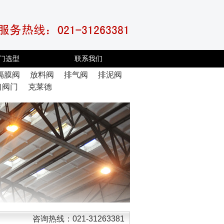
门选型
联系我们
隔膜阀
放料阀
排气阀
排泥阀
口阀门
克莱德
咨询热线：021-31263381