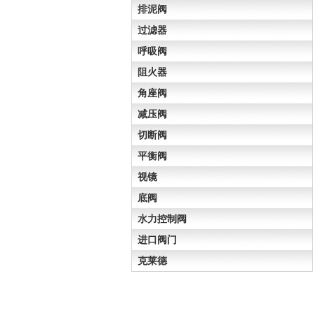
排泥阀
过滤器
呼吸阀
阻火器
角座阀
减压阀
切断阀
平衡阀
视镜
底阀
水力控制阀
进口阀门
克莱德