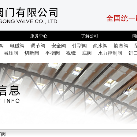
服务中心
了解公司
阀
阀
电磁阀
调节阀
安全阀
针型阀
疏水阀
旋塞阀
减压阀
切断阀
平衡阀
视镜
底阀
水力控制阀
进
节阀