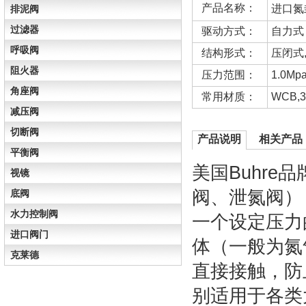
产品名称：
进口氮
排泥阀
过滤器
驱动方式：
自力式
呼吸阀
结构形式：
压闭式
阻火器
压力范围：
1.0Mp
角座阀
常用材质：
WCB,3
减压阀
切断阀
产品说明
相关产品
平衡阀
美国Buhr
视镜
阀、泄氮阀）
底阀
水力控制阀
一个设定压力
进口阀门
体（一般为氮
克莱德
直接接触，防
别适用于各类