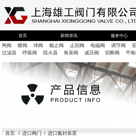
首页
新闻资讯
服务中心
闸阀
蝶阀
球阀
截止阀
止回阀
电磁阀
调节阀
过滤器
呼吸阀
阻火器
角座阀
减压阀
切断阀
平衡
首页
/
进口阀门
/ 进口氮封装置