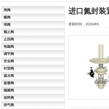
进口氮封装
闸阀
蝶阀
更新时间：2026/8/5
球阀
截止阀
止回阀
电磁阀
调节阀
安全阀
针型阀
疏水阀
旋塞阀
隔膜阀
放料阀
排气阀